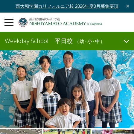
西大和学園カリフォルニア校 2026年度9月募集要項
✕
Weekday School
平日校
（幼･小･中）