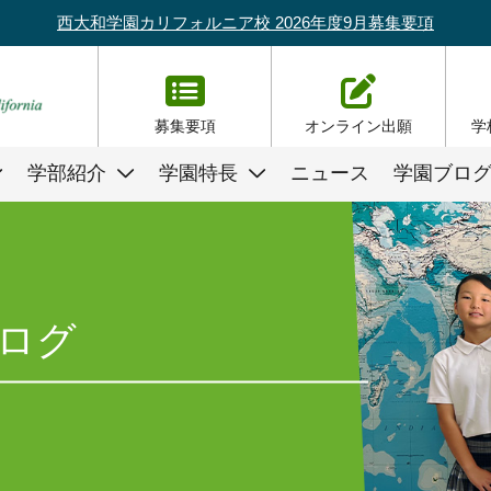
西大和学園カリフォルニア校 2026年度9月募集要項
募集要項
オンライン出願
学
学部紹介
学園特長
ニュース
学園ブロ
ログ