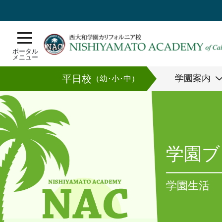
ポータル
メニュー
平日校
学園案内
（幼･小･中）
学園ブ
学園生活