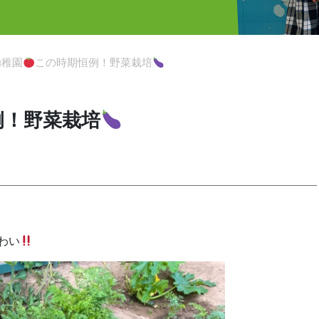
幼稚園
この時期恒例！野菜栽培
例！野菜栽培
わい