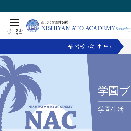
ポータル
メニュー
補習校
（幼･小･中）
学園ブ
学園生活