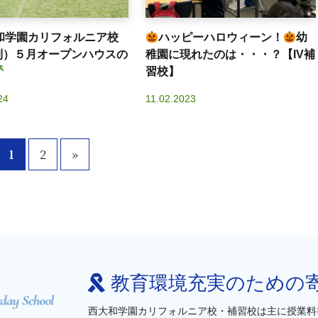
和学園カリフォルニア校
ハッピーハロウィーン！
幼
制）５月オープンハウスの
稚園に現れたのは・・・？【IV補
習校】
24
11.02.2023
1
2
»
教育環境充実のための
西大和学園カリフォルニア校・補習校は主に授業料