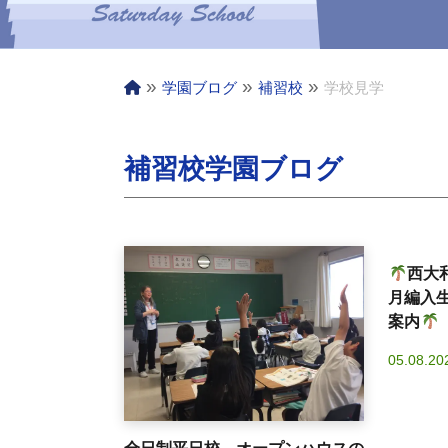
»
»
»
学園ブログ
補習校
学校見学
補習校学園ブログ
西大
月編入
案内
05.08.20