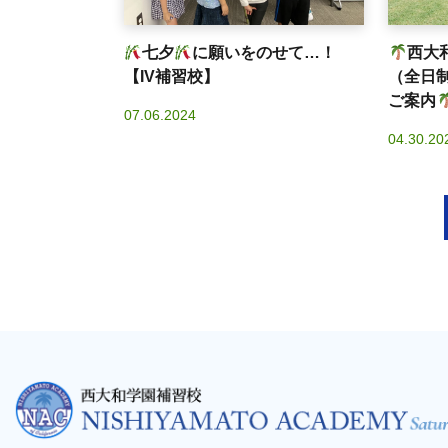
七夕
に願いをのせて…！
西大
【IV補習校】
（全日
ご案内
07.06.2024
04.30.20