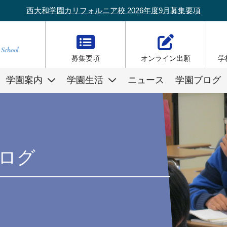
西大和学園カリフォルニア校 2026年度9月募集要項
募集要項
オンライン出願
学
学園案内
学園生活
ニュース
学園ブログ
ログ