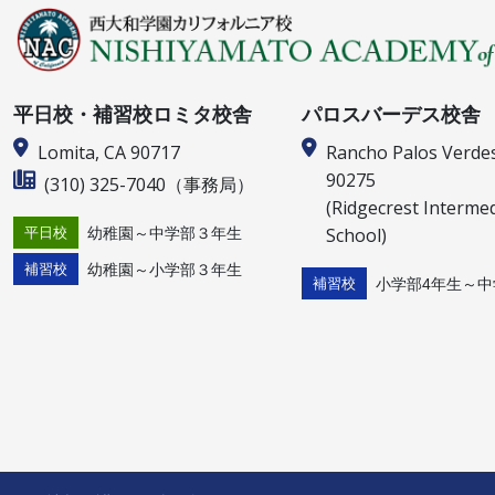
平日校・補習校ロミタ校舎
パロスバーデス校舎
Lomita, CA 90717
Rancho Palos Verde
90275
(310) 325-7040
（事務局）
(Ridgecrest Interme
School)
幼稚園～中学部３年生
平日校
幼稚園～小学部３年生
補習校
小学部4年生～中
補習校