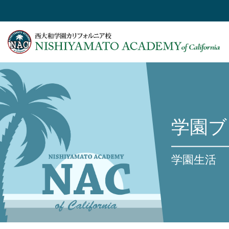
学園ブ
学園生活