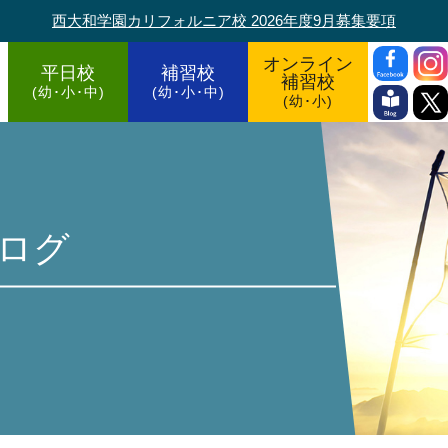
西大和学園カリフォルニア校 2026年度9月募集要項
オンライン
平日校
補習校
補習校
(幼･小･中)
(幼･小･中)
(幼･小)
ログ