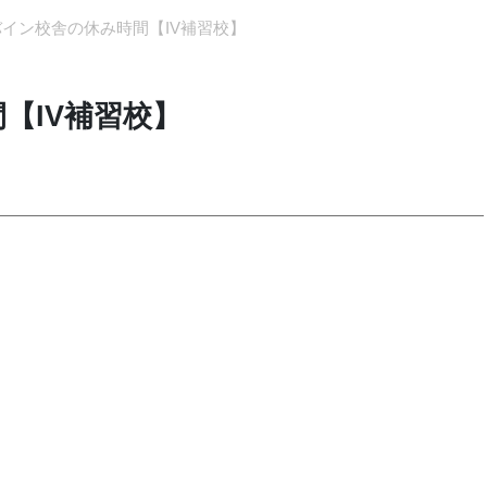
イン校舎の休み時間【IV補習校】
【IV補習校】