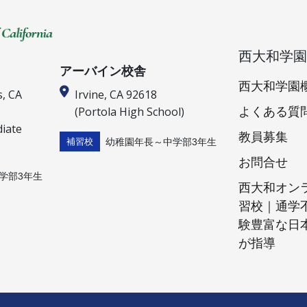
西大和学園
アーバイン校舎
西大和学園
s, CA
Irvine, CA 92618
(Portola High School)
よくある質
diate
教員募集
幼稚園年長～中学部3年生
補習校
お問合せ
学部3年生
西大和オン
習校｜通学
験豊富な日
が指導