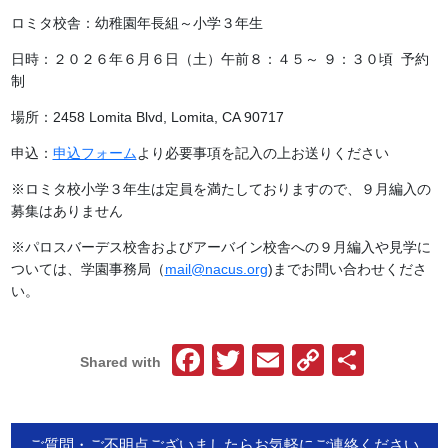
ロミタ校舎：幼稚園年長組～小学３年生
日時：２０２６年６月６日（土）午前８：４５～ ９：３０頃
予約
制
場所：2458 Lomita Blvd, Lomita, CA 90717
申込：
申込フォーム
より必要事項を記入の上お送りください
※ロミタ校小学３年生は定員を満たしておりますので、
９月編入の
募集はありません
※
パロスバーデス校舎およびアーバイン校舎への９月編入や見学に
つ
いては、学園事務局（
mail@nacus.org
)
までお問い合わせくださ
い。
Facebook
Twitter
Email
Copy
共
Shared with
Link
有
ご質問・ご不明点ございましたらお気軽にご連絡ください