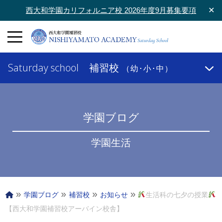
西大和学園カリフォルニア校 2026年度9月募集要項
✕
Saturday school
補習校
（幼･小･中）
学園ブログ
学園生活
»
»
»
»
学園ブログ
補習校
お知らせ
生活科の七夕の授業
【西大和学園補習校アーバイン校舎】