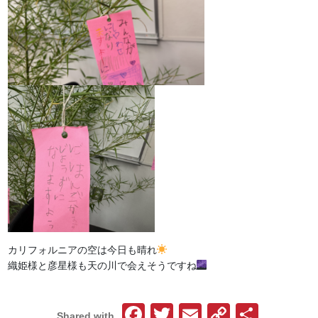
カリフォルニアの空は今日も晴れ
織姫様と彦星様も天の川で会えそうですね
Facebook
Twitter
Email
Copy
共
Shared with