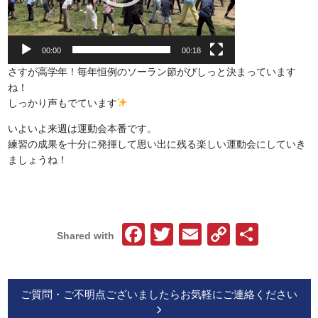
00:00
00:18
さすが高学年！毎年恒例のソーラン節がびしっと決まっています
ね！
しっかり声もでています
いよいよ来週は運動会本番です。
練習の成果を十分に発揮して思い出に残る楽しい運動会にしていき
ましょうね！
Facebook
Twitter
Email
Copy
共
Shared with
Link
有
ご質問・ご不明点ございましたらお気軽にご連絡ください