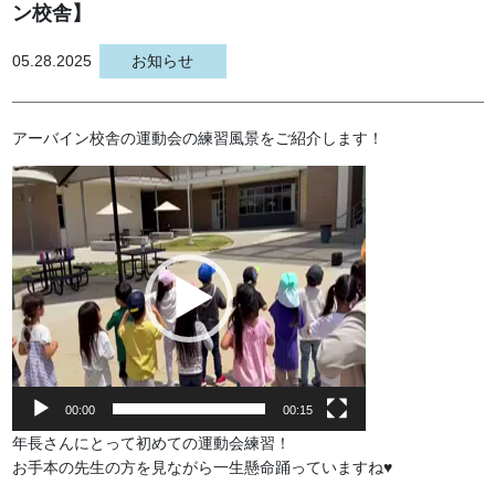
ン校舎】
05.28.2025
お知らせ
アーバイン校舎の運動会の練習風景をご紹介します！
動
画
プ
レ
ー
ヤ
ー
00:00
00:15
年長さんにとって初めての運動会練習！
お手本の先生の方を見ながら一生懸命踊っていますね♥️