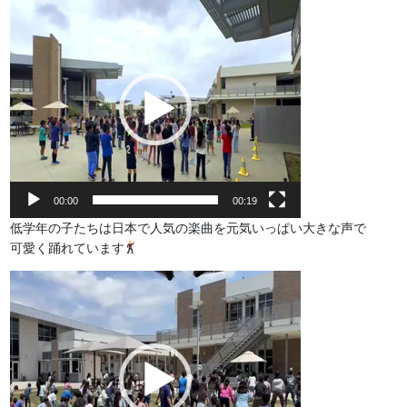
動
画
プ
レ
ー
ヤ
ー
00:00
00:19
低学年の子たちは日本で人気の楽曲を元気いっぱい大きな声で
可愛く踊れています
動
画
プ
レ
ー
ヤ
ー