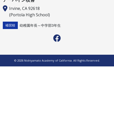
アーバイン校舎
Irvine, CA 92618
(Portola High School)
幼稚園年長～中学部3年生
補習校
©
Nishiyamato Academy of California. All Rights Reserved.
2026