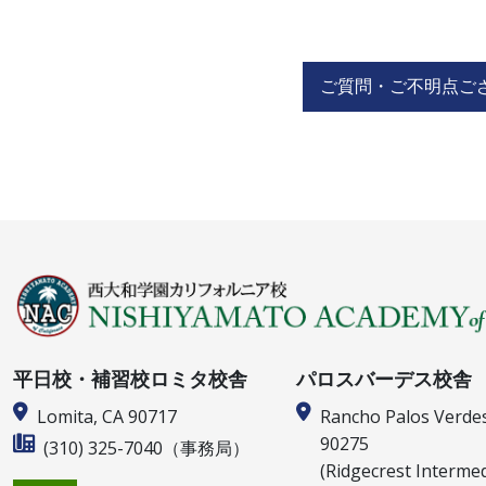
ご質問・ご不明点ご
平日校・補習校ロミタ校舎
パロスバーデス校舎
Lomita, CA 90717
Rancho Palos Verde
90275
(310) 325-7040
（事務局）
(Ridgecrest Interme