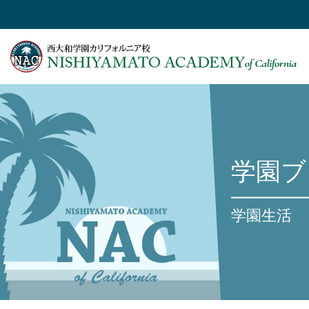
学園ブ
学園生活