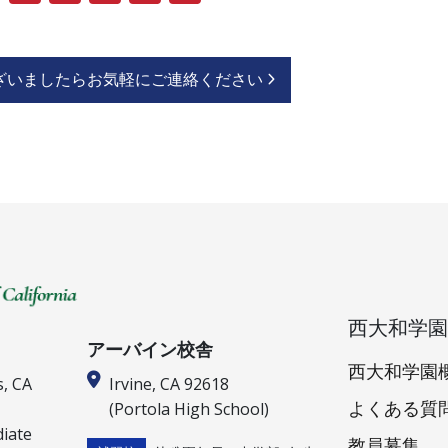
Link
有
ざいましたらお気軽にご連絡ください
西大和学園
アーバイン校舎
西大和学園
s, CA
Irvine, CA 92618
(Portola High School)
よくある質
diate
教員募集