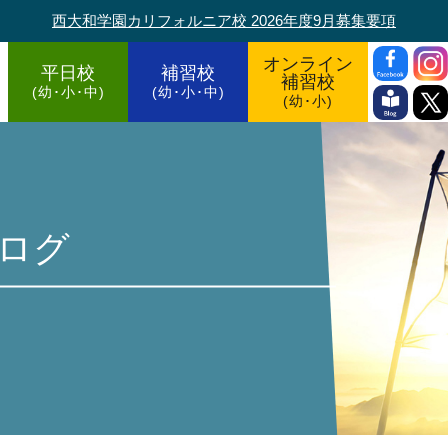
西大和学園カリフォルニア校 2026年度9月募集要項
オンライン
平日校
補習校
補習校
(幼･小･中)
(幼･小･中)
(幼･小)
ログ