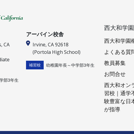
西大和学園
アーバイン校舎
西大和学園
s, CA
Irvine, CA 92618
(Portola High School)
よくある質
diate
教員募集
幼稚園年長～中学部3年生
補習校
お問合せ
学部3年生
西大和オン
習校｜通学
験豊富な日
が指導