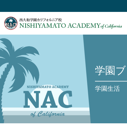
学園ブ
学園生活