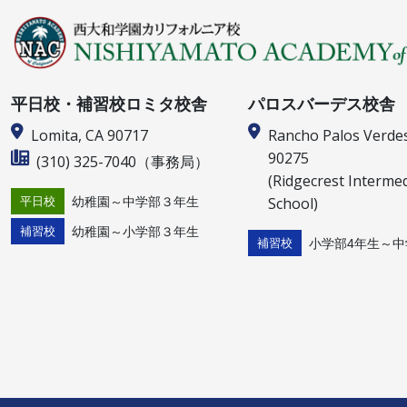
平日校・補習校ロミタ校舎
パロスバーデス校舎
Lomita, CA 90717
Rancho Palos Verde
90275
(310) 325-7040
（事務局）
(Ridgecrest Interme
School)
幼稚園～中学部３年生
平日校
幼稚園～小学部３年生
補習校
小学部4年生～中
補習校