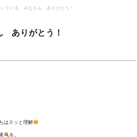
らいている みなさん ありがとう！
ん ありがとう！
ちはスッと理解
束
を。