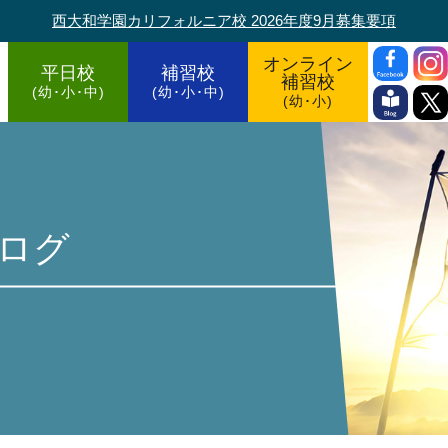
西大和学園カリフォルニア校 2026年度9月募集要項
オンライン
平日校
補習校
補習校
(幼･小･中)
(幼･小･中)
(幼･小)
ログ