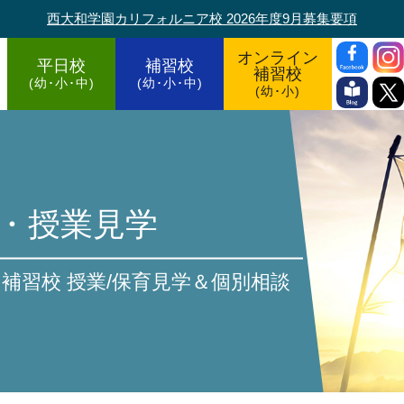
西大和学園カリフォルニア校 2026年度9月募集要項
オンライン
平日校
補習校
補習校
(幼･小･中)
(幼･小･中)
(幼･小)
・授業見学
補習校 授業/保育見学＆個別相談