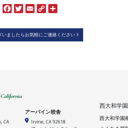
Facebook
Twitter
Email
Copy
共
Link
有
ざいましたらお気軽にご連絡ください
西大和学園
アーバイン校舎
西大和学園
s, CA
Irvine, CA 92618