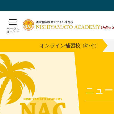
ポータル
メニュー
オンライン補習校
（幼･小）
ニュー